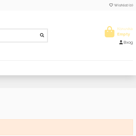
Wishlist (
0
)
Количка
Empty
Вход