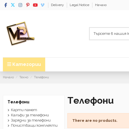
Delivery
Legal Notice
Начало
Категории
Начало
Техно
Tелефони
Tелефони
Tелефони
Карти памет
Калъфи за телефони
Зарядни за телефони
There are no products.
Почистващи комплекти