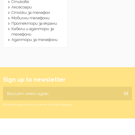
Стикове
Аксесоари
Стойки за телефон
Мобилни телефони
Протектори за екрани
Кабели и адаптори за
телефони
Адаптори за телефони
Sign up to newsletter
Можете да се отпишете по всяко време.