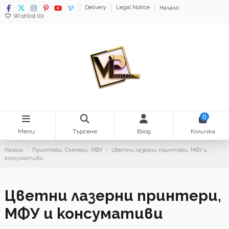
Delivery
Legal Notice
Начало
Wishlist (
0
)
0
Menu
Търсене
Вход
Количка
Начало
Принтери, Скенери, МФУ
Цветни лазерни принтери, МФУ и
консумативи
Цветни лазерни принтери,
МФУ и консумативи