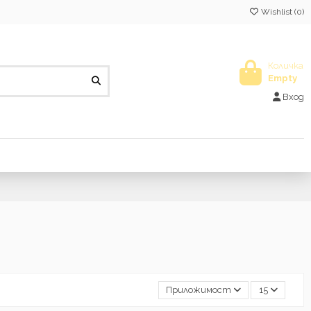
Wishlist (
0
)
Количка
Empty
Вход
Приложимост
15