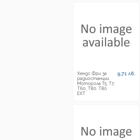
9,71 лв.
Хендс Фри за
радиостанции
Моторола T5, T7,
Т60, Т80. Т80
EXT