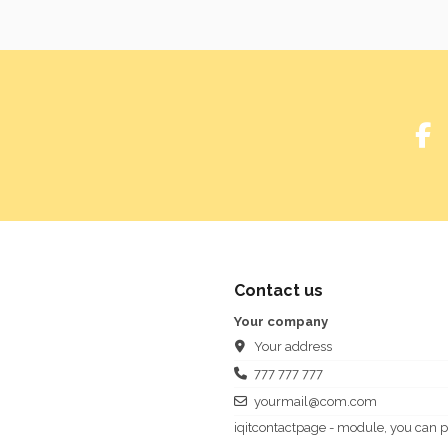
Contact us
Your company
Your address
777 777 777
yourmail@com.com
iqitcontactpage - module, you can p