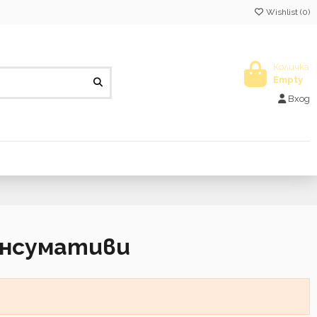
Wishlist (
0
)
Количка
Empty
Вход
онсумативи