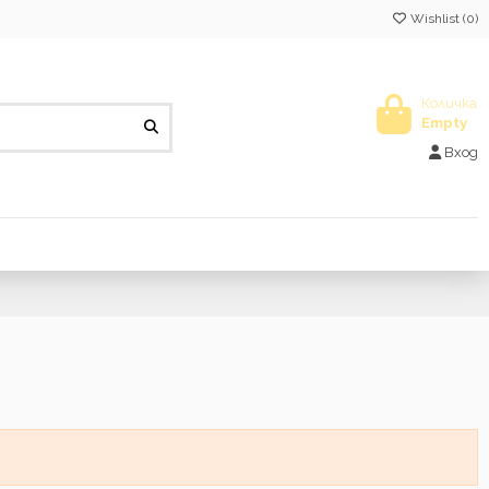
Wishlist (
0
)
Количка
Empty
Вход