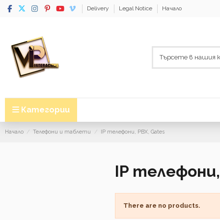
Delivery
Legal Notice
Начало
Категории
Начало
Телефони и таблети
IP телефони, PBX, Gates
IP телефони,
There are no products.