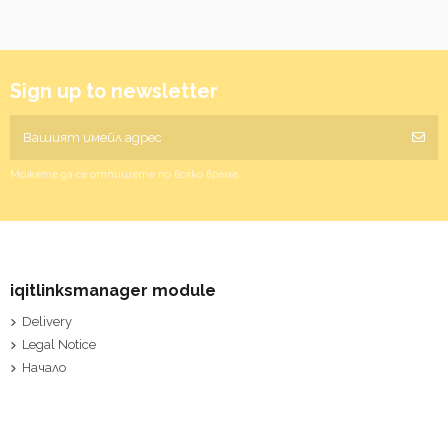
Sign up to newsletter
Можете да се отпишете по всяко време.
iqitlinksmanager module
Delivery
Legal Notice
Начало