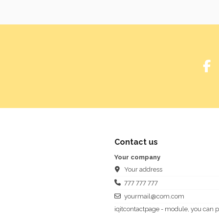
Contact us
Your company
Your address
777 777 777
yourmail@com.com
iqitcontactpage - module, you can p