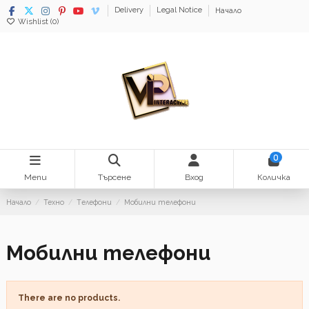
Delivery
Legal Notice
Начало
Wishlist (
0
)
0
Menu
Търсене
Вход
Количка
Начало
Техно
Tелефони
Мобилни телефони
Мобилни телефони
There are no products.