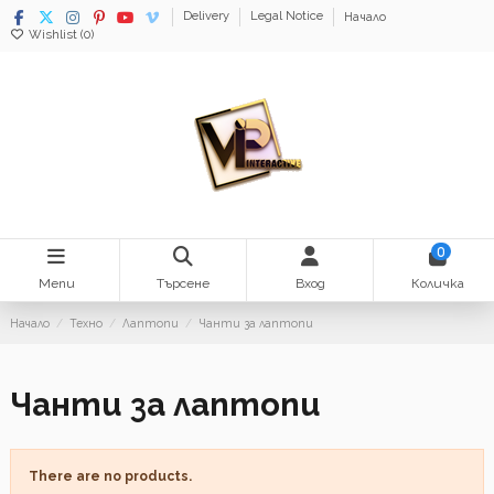
Delivery
Legal Notice
Начало
Wishlist (
0
)
0
Menu
Търсене
Вход
Количка
Начало
Техно
Лаптопи
Чанти за лаптопи
Чанти за лаптопи
There are no products.