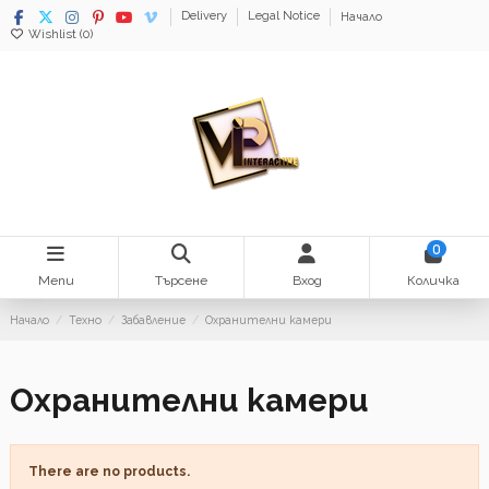
Delivery
Legal Notice
Начало
Wishlist (
0
)
0
Menu
Търсене
Вход
Количка
Начало
Техно
Забавление
Охранителни камери
Охранителни камери
There are no products.