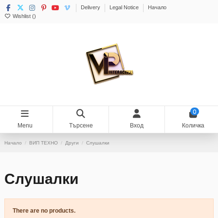
Delivery
Legal Notice
Начало
Wishlist (
)
0
Menu
Търсене
Вход
Количка
Начало
ВИП ТЕХНО
Други
Слушалки
Слушалки
There are no products.