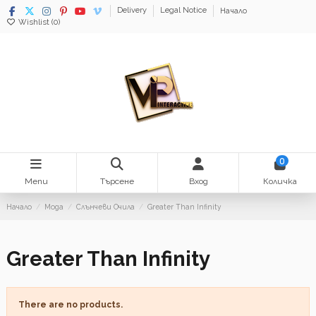
Delivery
Legal Notice
Начало
Wishlist (
0
)
0
Menu
Търсене
Вход
Количка
Начало
Мода
Слънчеви Oчила
Greater Than Infinity
Greater Than Infinity
There are no products.