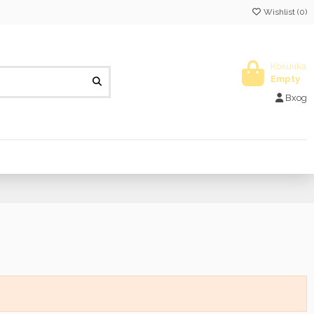
Wishlist (
0
)
Количка
Empty
Вход