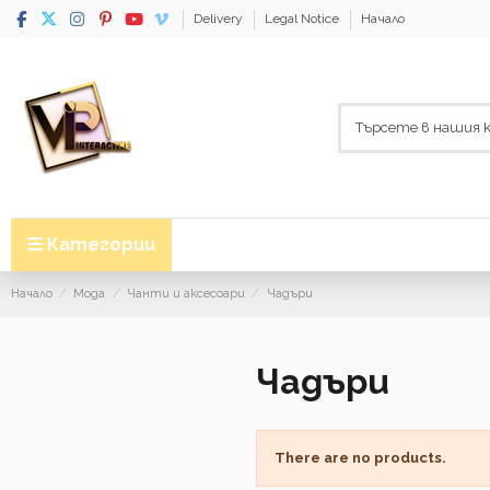
Delivery
Legal Notice
Начало
Категории
Начало
Мода
Чанти и аксесоари
Чадъри
Чадъри
There are no products.