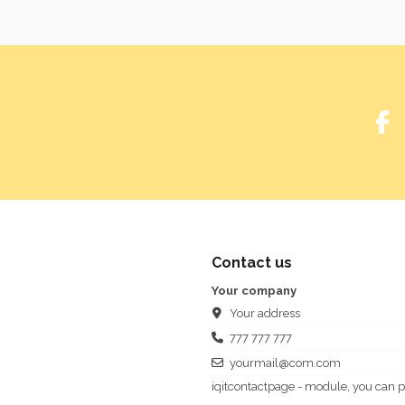
Contact us
Your company
Your address
777 777 777
yourmail@com.com
iqitcontactpage - module, you can p