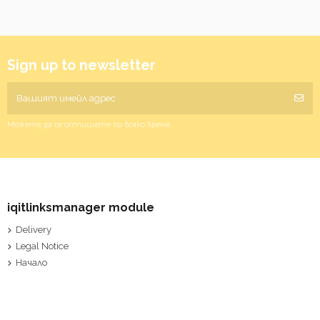
Sign up to newsletter
Можете да се отпишете по всяко време.
iqitlinksmanager module
Delivery
Legal Notice
Начало