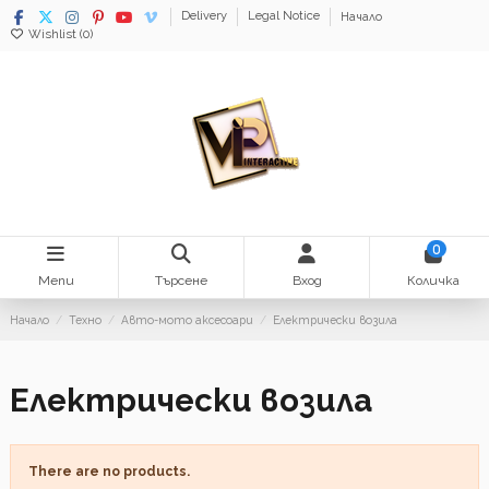
Delivery
Legal Notice
Начало
Wishlist (
0
)
0
Menu
Търсене
Вход
Количка
Начало
Техно
Авто-мото аксесоари
Електрически возила
Електрически возила
There are no products.