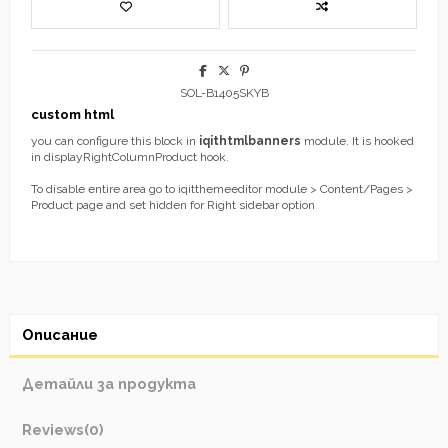
SOL-B1405SKYB
custom html
you can configure this block in
iqithtmlbanners
module. It is hooked
in displayRightColumnProduct hook.
To disable entire area go to iqitthemeeditor module > Content/Pages >
Product page and set hidden for Right sidebar option
Описание
Детайли за продукта
Reviews
(0)