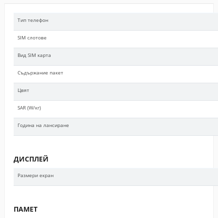
Тип телефон
SIM слотове
Вид SIM карта
Съдържание пакет
Цвят
SAR (W/кг)
Година на лансиране
ДИСПЛЕЙ
Размери екран
ПАМЕТ